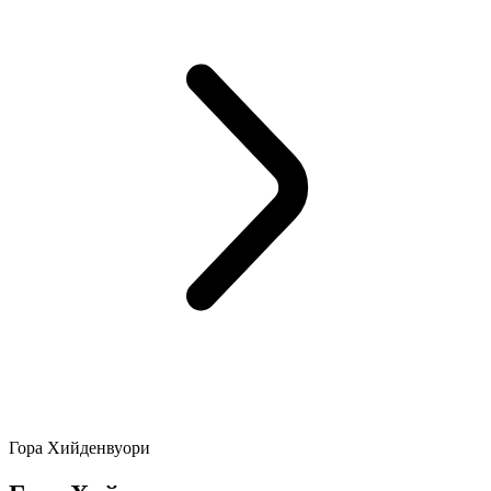
Гора Хийденвуори