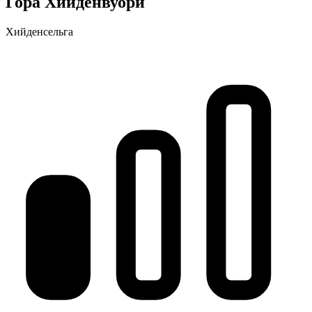
Гора Хийденвуори
Хийденсельга