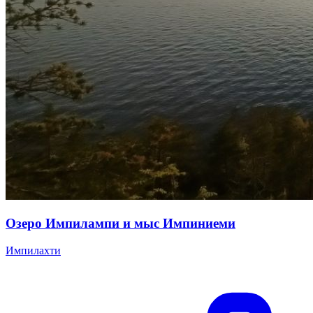
Озеро Импилампи и мыс Импиниеми
Импилахти