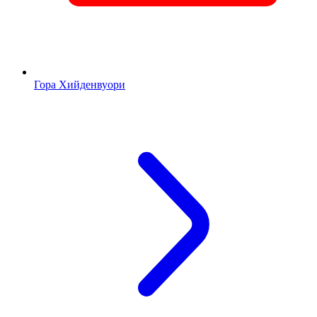
Гора Хийденвуори