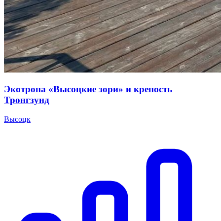
Экотропа «Высоцкие зори» и крепость
Тронгзунд
Высоцк