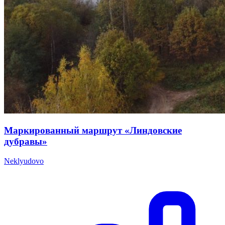
Маркированный маршрут «Линдовские
дубравы»
Neklyudovo