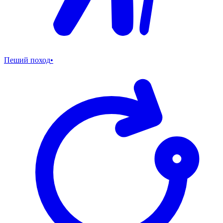
Пеший поход
•