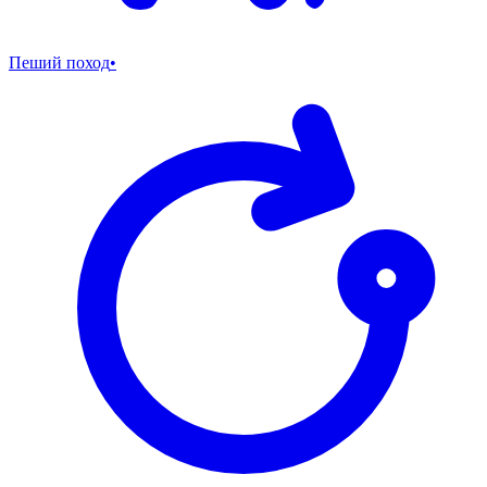
Пеший поход
•