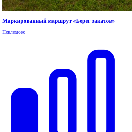
Маркированный маршрут «Берег закатов»
Неклюдово