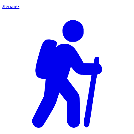
Лёгкий
•