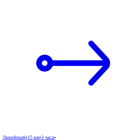
Линейный
•
15 км
•
3 часа
•