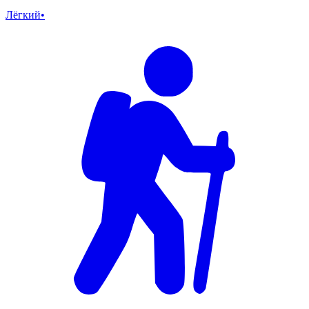
Лёгкий
•