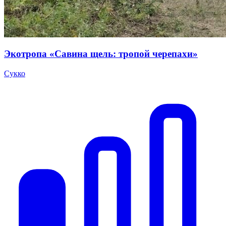
Экотропа «Савина щель: тропой черепахи»
Сукко