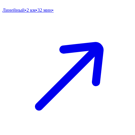
Линейный
•
2 км
•
32 мин
•