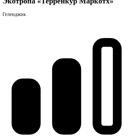
Экотропа «Терренкур Маркотх»
Геленджик