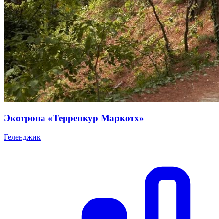
Экотропа «Терренкур Маркотх»
Геленджик