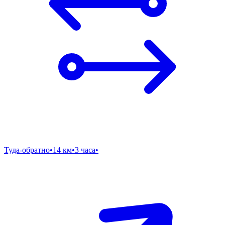
Туда-обратно
•
14 км
•
3 часа
•