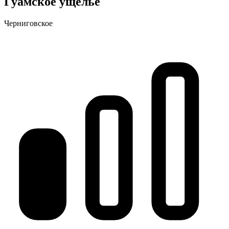
Гуамское ущелье
Черниговское